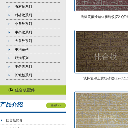
石材纹系列
对砖纹系列
浅棕黄覆涂赭红粗砖纹(Z2-QZH
小条纹系列
中条纹系列
大条纹系列
中沟系列
双沟系列
中斜沟系列
长城板系列
浅棕复涂土黄粗砖纹(Z2-QZ12
佳合板配件
产品介绍
更多
>>
佳合板简介