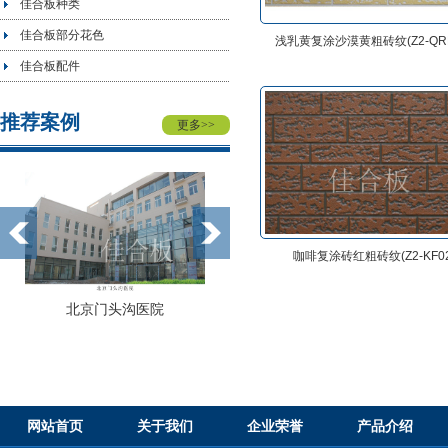
佳合板种类
佳合板部分花色
浅乳黄复涂沙漠黄粗砖纹(Z2-QRH
佳合板配件
推荐案例
更多
>>
咖啡复涂砖红粗砖纹(Z2-KF02
北京门头沟医院
北京联合大学
网站首页
关于我们
企业荣誉
产品介绍